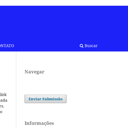
ONTATO
Buscar
Navegar
link
Enviar Submissão
cada
es.
ão
Informações