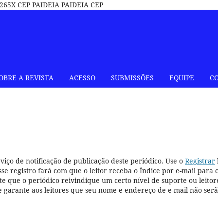
65X CEP PAIDEIA PAIDEIA CEP
OBRE A REVISTA
ACESSO
SUBMISSÕES
EQUIPE
C
viço de notificação de publicação deste periódico. Use o
Registrar
Esse registro fará com que o leitor receba o Índice por e-mail para 
te que o periódico reivindique um certo nível de suporte ou leitor
e garante aos leitores que seu nome e endereço de e-mail não ser