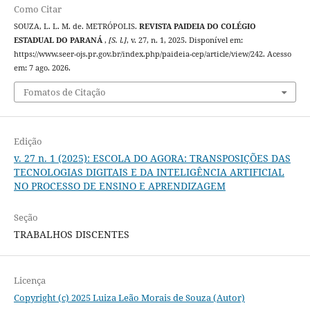
Como Citar
SOUZA, L. L. M. de. METRÓPOLIS.
REVISTA PAIDEIA DO COLÉGIO
ESTADUAL DO PARANÁ
,
[S. l.]
, v. 27, n. 1, 2025. Disponível em:
https://www.seer-ojs.pr.gov.br/index.php/paideia-cep/article/view/242. Acesso
em: 7 ago. 2026.
Fomatos de Citação
Edição
v. 27 n. 1 (2025): ESCOLA DO AGORA: TRANSPOSIÇÕES DAS
TECNOLOGIAS DIGITAIS E DA INTELIGÊNCIA ARTIFICIAL
NO PROCESSO DE ENSINO E APRENDIZAGEM
Seção
TRABALHOS DISCENTES
Licença
Copyright (c) 2025 Luiza Leão Morais de Souza (Autor)