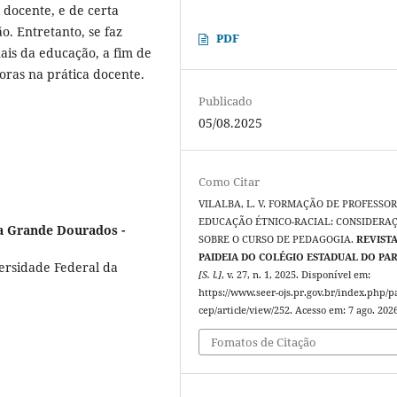
l docente, e de certa
o. Entretanto, se faz
PDF
ais da educação, a fim de
oras na prática docente.
Publicado
05/08.2025
Como Citar
VILALBA, L. V. FORMAÇÃO DE PROFESSOR
EDUCAÇÃO ÉTNICO-RACIAL: CONSIDERA
a Grande Dourados -
SOBRE O CURSO DE PEDAGOGIA.
REVIST
PAIDEIA DO COLÉGIO ESTADUAL DO P
rsidade Federal da
[S. l.]
, v. 27, n. 1, 2025. Disponível em:
https://www.seer-ojs.pr.gov.br/index.php/p
cep/article/view/252. Acesso em: 7 ago. 2026
Fomatos de Citação