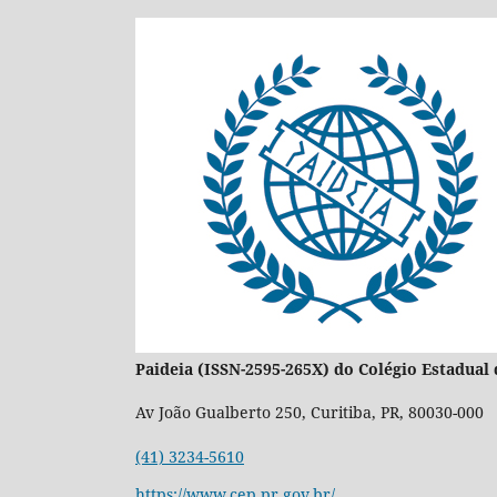
Paideia (ISSN-2595-265X) do Colégio Estadua
Av João Gualberto 250, Curitiba, PR, 80030-000
(41) 3234-5610
https://www.cep.pr.gov.br/